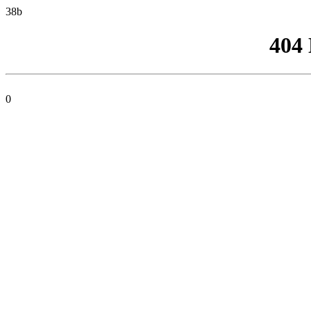
38b
404
0