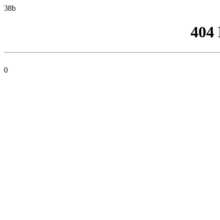
38b
404
0