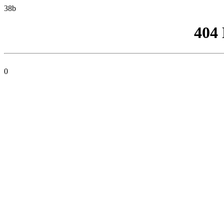
38b
404
0