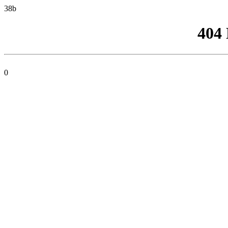
38b
404
0