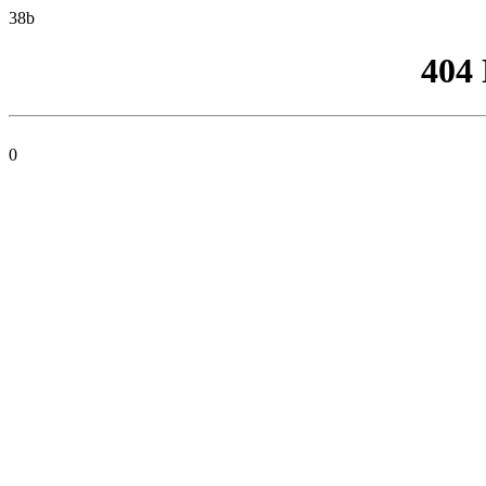
38b
404
0