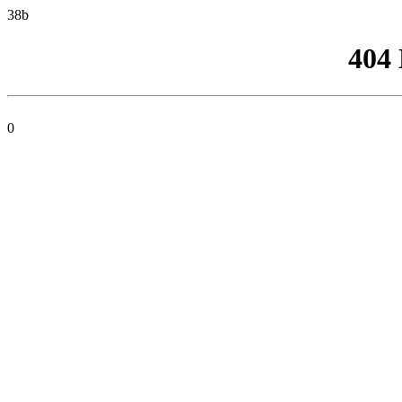
38b
404
0