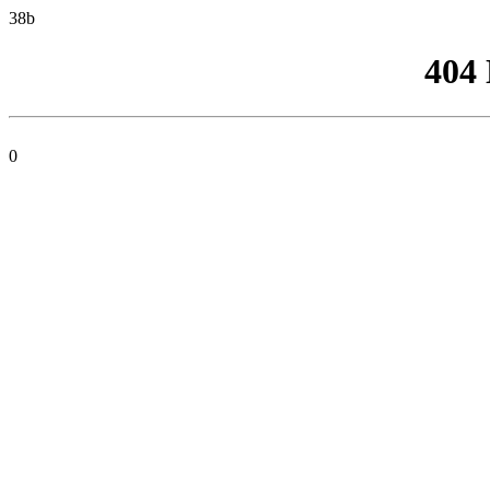
38b
404
0