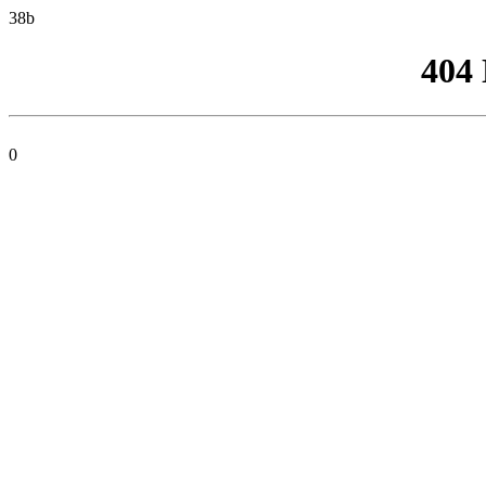
38b
404
0