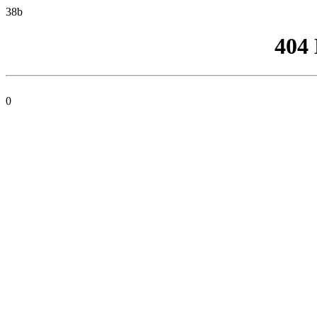
38b
404
0