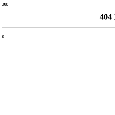
38b
404
0