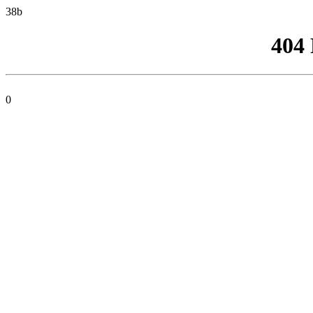
38b
404
0