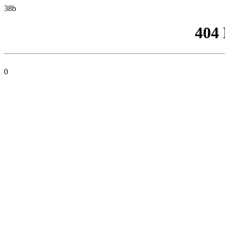
38b
404
0