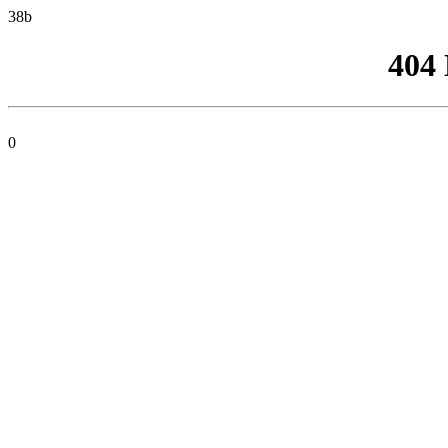
38b
404
0