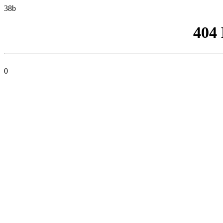
38b
404
0