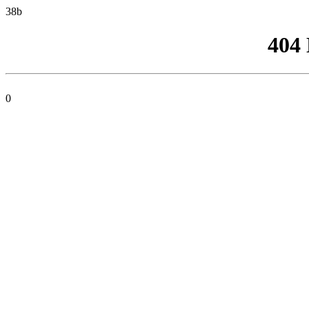
38b
404
0