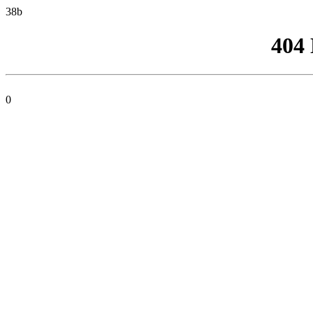
38b
404
0