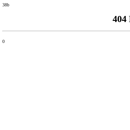
38b
404
0