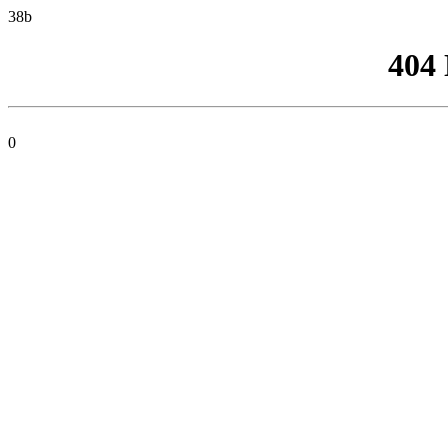
38b
404
0