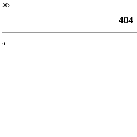
38b
404
0