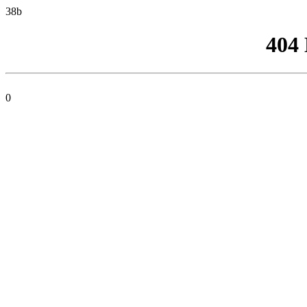
38b
404
0