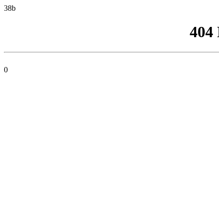
38b
404
0