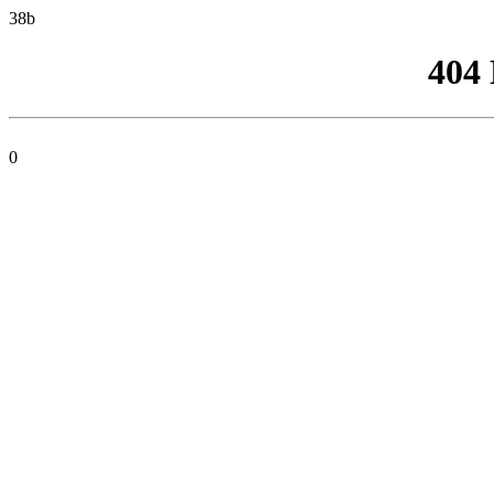
38b
404
0