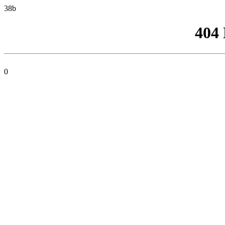
38b
404
0