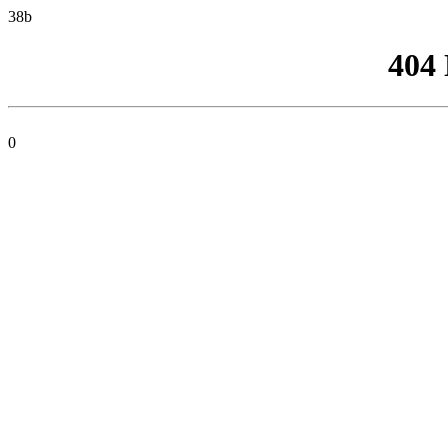
38b
404
0