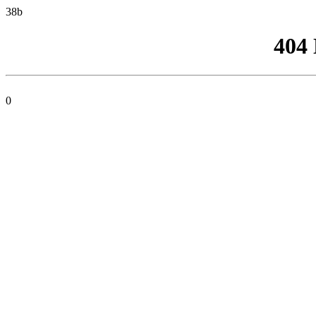
38b
404
0