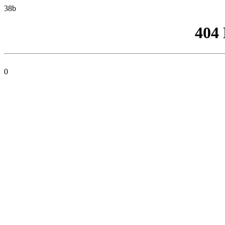
38b
404
0