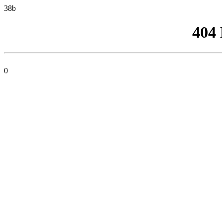
38b
404
0