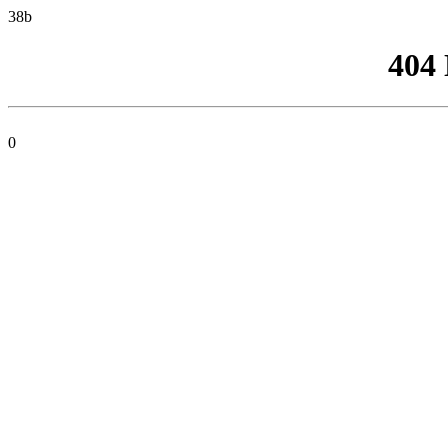
38b
404
0