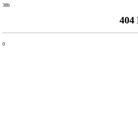
38b
404
0