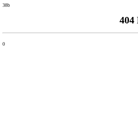
38b
404
0