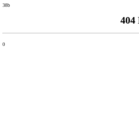
38b
404
0