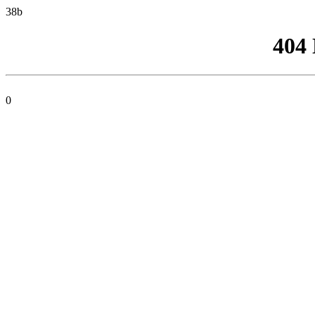
38b
404
0