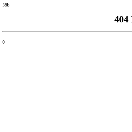
38b
404
0