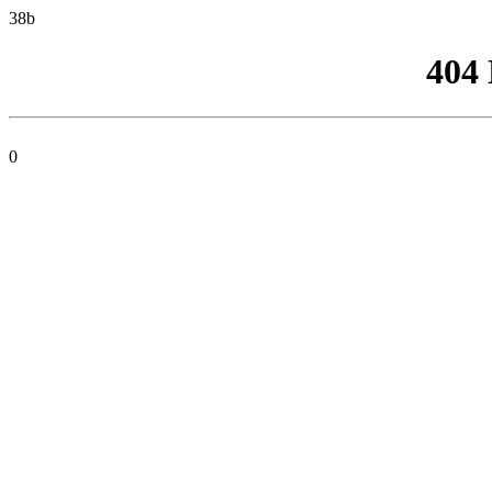
38b
404
0