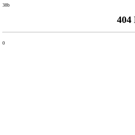
38b
404
0