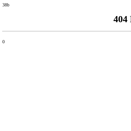
38b
404
0