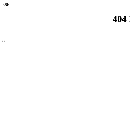
38b
404
0