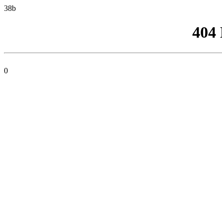
38b
404
0