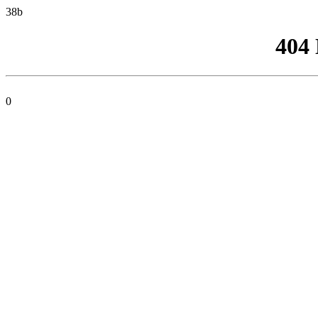
38b
404
0