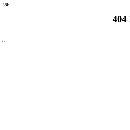
38b
404
0