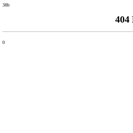
38b
404
0