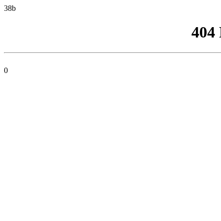
38b
404
0