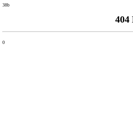
38b
404
0