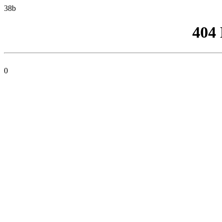
38b
404
0