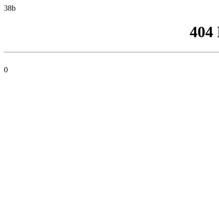
38b
404
0