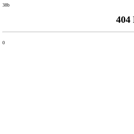
38b
404
0