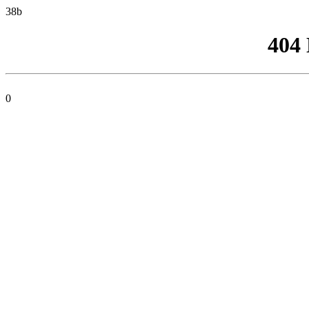
38b
404
0