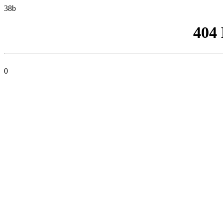
38b
404
0