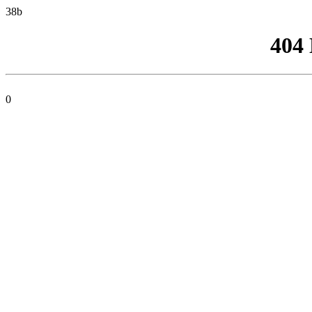
38b
404
0