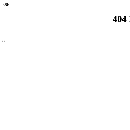
38b
404
0